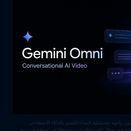
يحي لـ Gemini Omni وشائعات Veo 4 يتضمّن واجهة مستقبلية لإنشاء الفيديو بالذكاء الاصطناعي
ة شهد مجال الفيديو التوليدي منعطفًا غير متوقع في ربيع