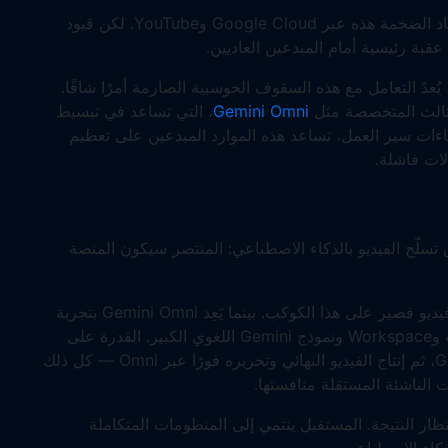
تكمن ميزة Google في قدرتها على دعم تكاليف العتاد الضخمة هذه عبر Google Cloud وYouTube. لكن قيود
عقبة رئيسية أمام المبدعين العاديين.
 يُعدّ التعامل مع هذه السقوف الحوسبية الصارمة أمرًا شاقًا.
الثالث المتخصصة مثل
Gemini Omni
، التي تساعد في تبسيط
ءات سير العمل، تساعد هذه الموارد المبدعين على تعظيم
لات فاشلة.
 Sora قواعد جديدة لسباق تسلّح الفيديو بالذكاء الاصطناعي: المنتصر سيكون المنصة
يضمن Seedance 2.0 إيصالًا سلسًا إلى أكبر جمهور فيديو قصير على هذا الكوكب. بينما يَعِد Gemini Omni بتجربة
متكاملة بسلاسة ضمن منظومة Google — الإعلانات وWorkspace ونموذج Gemini اللغوي الكبير. القدرة على
صياغة نص في Google Docs، ثم تنقيحه عبر Gemini، ثم إنتاج الفيديو النهائي وتحريره فورًا عبر Omni — كل ذلك
الناشئة المستقلة منافستها.
ار النتيجة. المستقبل ينتمي إلى المنظومات المتكاملة
لذكاء الاصطناعي.