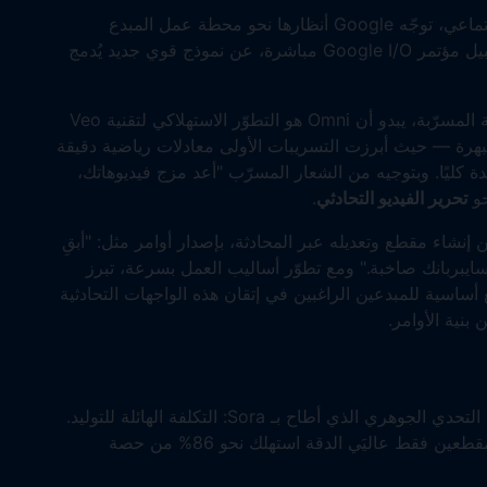
بينما تسيطر ByteDance على خلاصات التواصل الاجتماعي، توجّه Google أنظارها نحو محطة عمل المبدع
المحترف. كشفت تسريبات ضخمة في مايو 2026، قبيل مؤتمر Google I/O مباشرة، عن نموذج قوي جديد يُدمج
استنادًا إلى عناصر واجهة المستخدم والبيانات الوصفية المسرّبة، يبدو أن Omni هو التطوّر الاستهلاكي لتقنية Veo
رية المبهرة — حيث أبرزت التسريبات الأولى معادلات رياضية دقيقة
 كليًا. وبتوجيه من الشعار المسرّب "أعد مزج فيديوهاتك،
تحرير الفيديو التحادثي
.
وامر العمياء. يتيح Omni للمستخدمين إنشاء مقطع وتعديله عبر المحادثة، بإصدار أوامر مثل: "أبقِ
ايبربانك صاخبة." ومع تطوّر أساليب العمل بسرعة، تبرز
ساسية للمبدعين الراغبين في إتقان هذه الواجهات التحادثية
بنية الأوامر.
رغم بنيتها التحتية الهائلة، لا تزال Google تواجه نفس التحدي الجوهري الذي أطاح بـ Sora: التكلفة الهائلة للتوليد.
كشف تفصيل مثير للقلق من تسريبات مايو أن إنتاج مقطعين فقط عاليَي الدقة استهلك نحو 86% من حصة