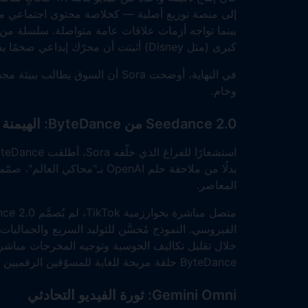
إلى منصة توزيع أصلية — كخلاصة محتوى اجتماعي مد
بينما تواجه أزمات علاقات عامة متواصلة. سلسلة من
كبرى (مثل Disney) أثبتت أن محرّك إبداعي ضخمًا يصبح عبئًا دون مسار آمن ومربح للعمل عليه.
في النهاية، أوضحت Sora أن السوق ي
وخام.
Seedance 2.0 من ByteDance: الهيمنة على اقتصاد الانتباه
استشعارًا للفراغ الذي خلّفه Sora، أطلقت ByteDance بقوة
المعاصر.
الفيروسي. النموذج مُحسَّن للتوليد السريع والجماليا
خلال تقليل تكاليف الحوسبة وتوجيه المخرجات مباشرة 
ByteDance حلقة مربحة للغاية للمسوّقين الرقميين الباحثين عن إنتاج أصول بكميات كبيرة.
Gemini Omni: ثورة الفيديو التحادثي