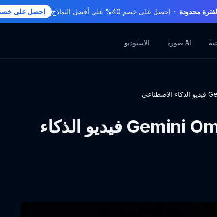
ترة محدودة
احصل على خصم 40% على أفضل النماذج
احصل على خصم 40
ية
صورة AI
الاستوديو
بعد Sora: لماذا يقود Gemini Omni فيديو الذكاء