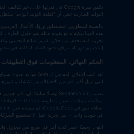
التوليد الصارمة تعني أن "تكلفة التوليد الواحد" ستظل 
بالنسبة للمطوّرين المستقلين وروّاد الأعمال الفرديين،
هذه الديناميكية تدفع بقيمة هائلة نحو حلول الطرف 
تجربة المستخدم. من خلال تقديم نصائح التحسين وكفا
إنتاجيتهم دون استنزاف حدود العتاد المكلفة في محاو
الحكم النهائي: المنظومات فوق التطبيقات
لقد كتب الإغلاق المفاجئ لـ
التي تزيل أكبر قدر من الاحتكاك بين الإنشاء والتوزيع.
في تبويب واحد — هي تجربة عمل لا تستطيع الشركات 
انتهى رسميًا عصر كتابة أمر في مربع نص معزول وانتظ
والتحادثية المصمّمة لتحمّل التكاليف الهائلة للإبداع با