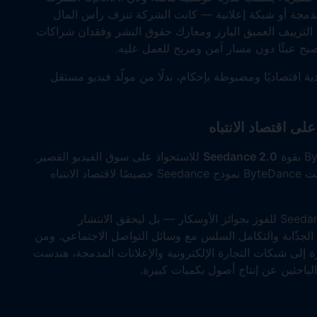
مجة أو شبكة إعلانية — كانت الشركة تنزف رأس المال
 التزييف العميق البارز ومعارك حقوق النشر وفقدان شراكات
طالب ببيئة مجدية اقتصاديًا ومضبوطة بإحكام، بدلًا من مولّد فيديو مستقل
Seedance 2.0
للاستحواذ على سوق الفيديو القصير.
بدلًا من ملاحقة حلم OpenAI بـ"محاكي العالم"، صمّمت ByteDance نموذج Seedance خصيصًا لاقتصاد الانتباه
متصل مباشرة بخوارزمية TikTok، لم يُصمَّم Seedance 2.0 للفوز بجوائز الأوسكار — بل ليحقق الانتشار
ت الجذّابة والتكامل السلس مع وسائل التواصل الاجتماعي. ومن
إلى شبكات التجارة الإلكترونية والإعلانات المدمجة، هندست