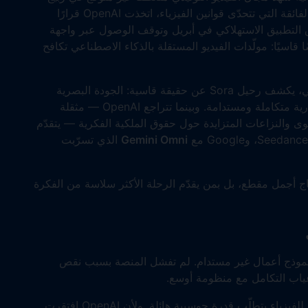
عام 2026. فبعد أن أسرت العالم بمحاكاتها الواقعية الفائقة التي تتحدّى قوانين الفيزياء، اتخذت OpenAI قرارًا
ذجها الرائد للفيديو، Sora. ومع إغلاق التطبيق الاستهلاكي في أبريل وتوقف الوصول عبر واجهة
قاسيًا: مولّدات الفيديو المستقلة بالذكاء الاصطناعي تكافح
بالنسبة للمطوّرين والمسوّقين وصنّاع المحتوى الرقمي، يكشف رحيل Sora عن حقيقة قاسية: الجودة البصرية
المذهلة لا تعني شيئًا ما لم تكن مدعومة بمنظومة تجارية متكاملة ومستدامة. وبينما تتراجع OpenAI — مثقلة
وى والنزاعات المتزايدة حول حقوق الملكية الفكرية — يتقدّم
Gemini Omni
الذي تسرّبت
اج أجمل مقطع، بل بمن يقدّم الرحلة الأكثر سلاسة من الفكرة
ثبتت أنها نموذج أعمال غير مستدام. لم تفشل المنصة بسبب نقص
وغياب التكامل مع منظومة أوسع.
كان إنتاج دقيقة واحدة من فيديو بدقة 4K محاكٍ تمامًا للفيزياء يتطلّب قدرة حوسبية هائلة. ولأن OpenAI افتقرت