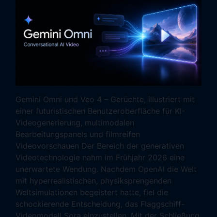
Gemini Omni und Veo 4 – Gerüchte, illustriert mit
einer futuristischen Benutzeroberfläche für KI-
Videogenerierung, multimodalen
Bearbeitungspanels und filmreifen
Videovorschauen Der Bereich der generativen
Videotechnologie nahm im Frühjahr 2026 eine
unerwartete Wendung. Nachdem OpenAI die Welt
mit hyperrealistischen, physiksprengenden
Weltsimulationen begeistert hatte, fiel die
schockierende Entscheidung, das Flaggschiff-
Videomodell Sora einzustellen. Mit der Schließung