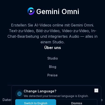
Gemini Omni
Erstellen Sie AI-Videos online mit Gemini Omni.
Text-zu-Video, Bild-zu-Video, Video-zu-Video, In-
Chat-Bearbeitung und integriertes Audio — alles in
einem Studio.
Über uns
Studio
Blog
Preise
Change Language?
© 2026 • GeminiOmni.co All rights reserved.
We detected your browser language is English.
Datenschutz
Nutzungsbedingungen
Rückerstattungsrichtlinie
Switch to English
Dismiss