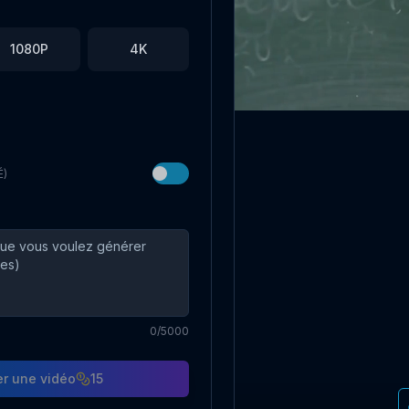
1080P
4K
É)
0
/5000
r une vidéo
15