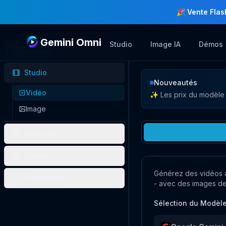
🎉 Vente Flas
Gemini Omni
Studio
Image IA
Démos
Accueil
Studio
Video Studio
Nouveautés
Vidéo
✨ Les prix du modèle 
Image
Historique
Crédits
Générez des vidéos 
Commandes
- avec des images de
Sélection du Modèl