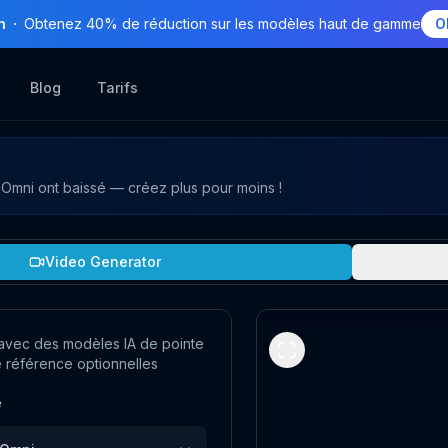
h
Obtenez 40% de réduction sur les modèles haut de gamme
O
Blog
Tarifs
Omni ont baissé — créez plus pour moins !
Video Generator
avec des modèles IA de pointe
 référence optionnelles
e