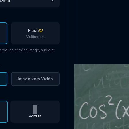
 Omni
Flash
Multimodal
arge les entrées image, audio et
n
o
Image vers Vidéo
Portrait