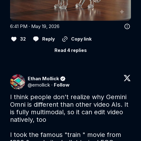
6:41 PM · May 19, 2026
32
Reply
Copy link
Read 4 replies
Ethan Mollick
@
emollick
·
Follow
I think people don't realize why Gemini 
Omni is different than other video AIs. It 
is fully multimodal, so it can edit video 
natively, too

I took the famous "train " movie from 