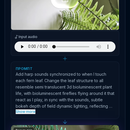
Input image
Input audio
ПРОМПТ
Add harp sounds synchronized to when I touch
each fern leaf. Change the leaf structure to all
resemble semi translucent 3d bioluminescent plant
life, with bioluminescent fireflies flying around it that
react as I play, in sync with the sounds, subtle
bokeh depth of field dynamic lighting, reflecting off
Show more
the walls in the room, keeping the room structure
the same