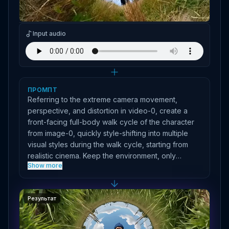
Input image
Input audio
ПРОМПТ
Referring to the extreme camera movement,
perspective, and distortion in video-0, create a
front-facing full-body walk cycle of the character
from image-0, quickly style-shifting into multiple
visual styles during the walk cycle, starting from
realistic cinema. Keep the environment, only
Show more
change styles. Hard cut backgrounds always
centering the sky. Continuous walking, continuous
audio, and style shifts in perfect sync to the beat of
Результат
the audio. Cinematic, 16:9.