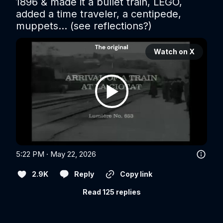
1896 & made it a bullet train, LEGO, 
added a time traveler, a centipede, 
muppets... (see reflections?)
Watch on X
5:22 PM · May 22, 2026
2.9K
Reply
Copy link
Read 125 replies