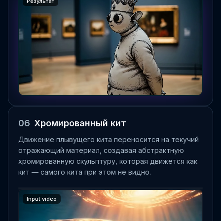
Результат
06
Хромированный кит
Движение плывущего кита переносится на текучий
отражающий материал, создавая абстрактную
хромированную скульптуру, которая движется как
кит — самого кита при этом не видно.
Input image
Input image
Input video