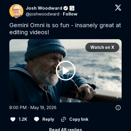
Josh Woodward
@
joshwoodward
·
Follow
Gemini Omni is so fun - insanely great at 
editing videos!
Watch on X
8:00 PM · May 19, 2026
1.2K
Reply
Copy link
Read 48 replies