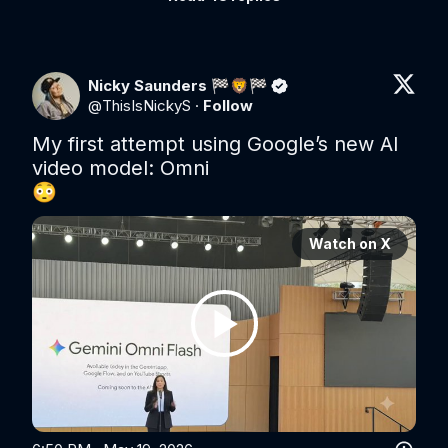
Nicky Saunders 🏁🦁🏁
@
ThisIsNickyS
·
Follow
My first attempt using Google’s new AI 
video model: Omni

😳 
Watch on X