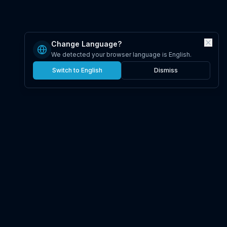
Change Language?
We detected your browser language is English.
Switch to English
Dismiss
Gemini Omni
Создавайте AI-видео онлайн с Gemini Omni.