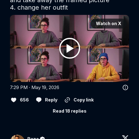
4. change her outfit
Watch on X
7:29 PM · May 19, 2026
656
Reply
Copy link
Read 18 replies
Raza