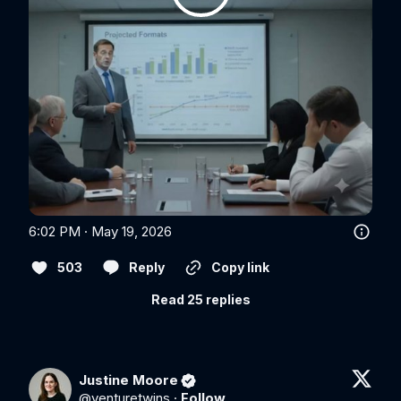
6:02 PM · May 19, 2026
503
Reply
Copy link
Read 25 replies
Justine Moore
@
venturetwins
·
Follow