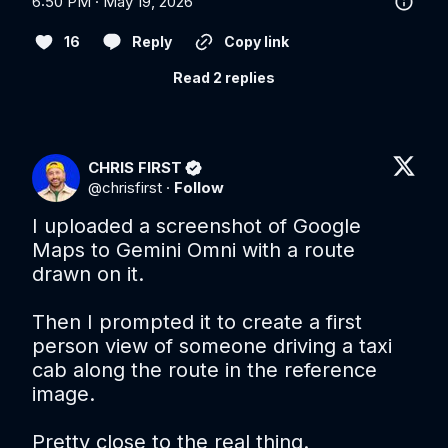
6:50 PM · May 19, 2026
16
Reply
Copy link
Read 2 replies
CHRIS FIRST
@
chrisfirst
·
Follow
I uploaded a screenshot of Google 
Maps to Gemini Omni with a route 
drawn on it. 

Then I prompted it to create a first 
person view of someone driving a taxi 
cab along the route in the reference 
image.

Pretty close to the real thing.