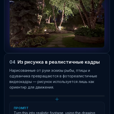
04
Из рисунка в реалистичные кадры
Нарисованные от руки эскизы рыбы, птицы и
одуванчика превращаются в фотореалистичные
видеокадры — рисунок используется лишь как
ориентир для движения.
Input image
Input image
Input image
ПРОМПТ
Turn this into realistic footage, using the drawing