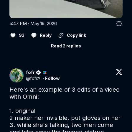
5:47 PM · May 19, 2026
93
Reply
Copy link
Read 2 replies
fofr
@
fofrAI
·
Follow
Here's an example of 3 edits of a video 
with Omni:

1. original

2 maker her invisible, put gloves on her

3. while she's talking, two men come 
and take away the framed picture
