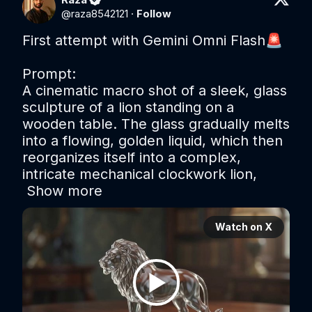
@
raza8542121
·
Follow
First attempt with Gemini Omni Flash🚨

Prompt: 

A cinematic macro shot of a sleek, glass 
sculpture of a lion standing on a 
wooden table. The glass gradually melts 
into a flowing, golden liquid, which then 
reorganizes itself into a complex, 
intricate mechanical clockwork lion, 
Show more
Watch on X