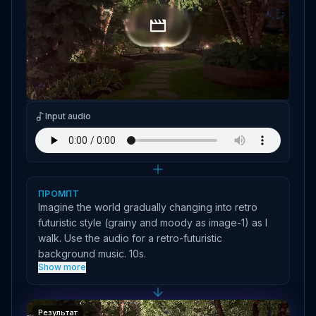
Input image
Input audio
ПРОМПТ
Imagine the world gradually changing into retro
futuristic style (grainy and moody as image-1) as I
walk. Use the audio for a retro-futuristic
background music. 10s.
Show more
Результат