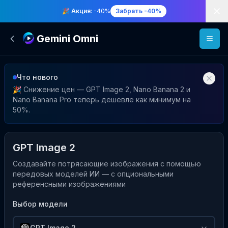
Di
🎉 Акция
: -40%
Забрать -40%
Gemini Omni
Image Studio
Что нового
🎉 Снижение цен — GPT Image 2, Nano Banana 2 и
Nano Banana Pro теперь дешевле как минимум на
50%.
GPT Image 2
Создавайте потрясающие изображения с помощью
передовых моделей ИИ — с опциональными
референсными изображениями
Выбор модели
GPT Image 2