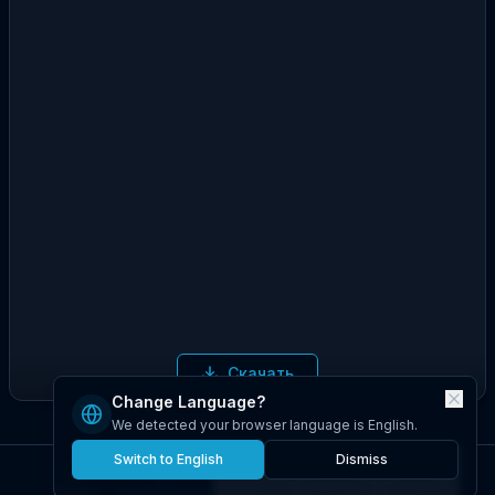
Скачать
Change Language?
We detected your browser language is English.
Switch to English
Dismiss
Видео
Изображение
История
Кредиты
Заказы